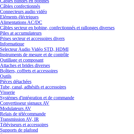
Câbles blindés en bobines
Câbles confectionnés
Connecteurs audio vidéo
Eléments éléctriques
Alimentations AC/DC
Câbles secteur en bobine, confectionnés et rallonges diverses
Piles at accumulateurs
Prises secteur et accessoires divers
Informatique
Selecteur Audio Vidéo STD, HDMI
Instruments de mesure et de contrôle
Outillage et composant
Attaches et brides diverses
Boîtiers, coffrets et accessoires
Outils
Pièces détachées
Tube, canal, adhésifs et accessoires
Visserie
Systèmes d'intégration et de commande
Convertisseur signaux AV
Modulateurs AV
Relais de télécommande
Transmission AV, IR
Téléviseurs et accessoires
Supports de plafond