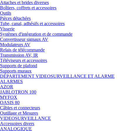
Attaches et brides diverses
Boîtiers, coffrets et accessoires
Outils
Pièces détachées
Tube, canal, adhésifs et accessoires
Visserie
Systèmes d'intégration et de commande
Convertisseur signaux AV
Modulateurs AV
Relais de télécommande
Transmission AV, IR
Téléviseurs et accessoires
Supports de plafond
Supports muraux
DÉPARTEMENT VIDEOSURVEILLANCE ET ALARME
ALARMES
AZOR
JABLOTRON 100
MYFOX
OASIS 80
Câbles et connecteurs
Outillage et Mesures
VIDEOSURVEILLANCE
Accessoires divers
ANALOGIQUE