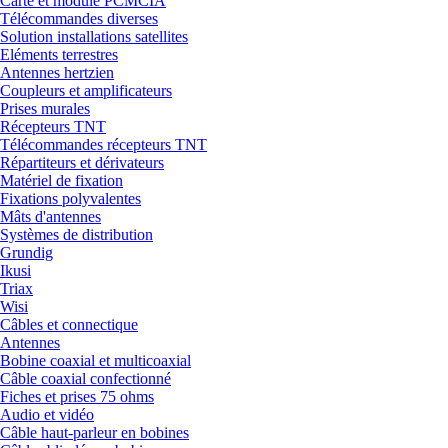
Carte et module PCMCIA
Télécommandes diverses
Solution installations satellites
Eléments terrestres
Antennes hertzien
Coupleurs et amplificateurs
Prises murales
Récepteurs TNT
Télécommandes récepteurs TNT
Répartiteurs et dérivateurs
Matériel de fixation
Fixations polyvalentes
Mâts d'antennes
Systèmes de distribution
Grundig
Ikusi
Triax
Wisi
Câbles et connectique
Antennes
Bobine coaxial et multicoaxial
Câble coaxial confectionné
Fiches et prises 75 ohms
Audio et vidéo
Câble haut-parleur en bobines