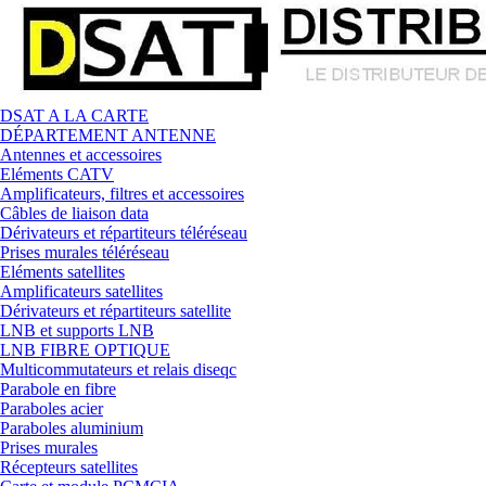
DSAT A LA CARTE
DÉPARTEMENT ANTENNE
Antennes et accessoires
Eléments CATV
Amplificateurs, filtres et accessoires
Câbles de liaison data
Dérivateurs et répartiteurs téléréseau
Prises murales téléréseau
Eléments satellites
Amplificateurs satellites
Dérivateurs et répartiteurs satellite
LNB et supports LNB
LNB FIBRE OPTIQUE
Multicommutateurs et relais diseqc
Parabole en fibre
Paraboles acier
Paraboles aluminium
Prises murales
Récepteurs satellites