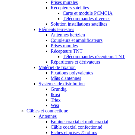
Prises murales
Récepteurs satellites
Carte et module PCMCIA
Télécommandes diverses
Solution installations satellites
Eléments terrestres
Antennes hertzien
Coupleurs et amplificateurs
Prises murales
Récepteurs TNT
Télécommandes récepteurs TNT
Répartiteurs et dérivateurs
Matériel de fixation
Fixations polyvalentes
Mâts d'antennes
Systèmes de distribution
Grundig
Ikusi
Triax
Wisi
Câbles et connectique
Antennes
Bobine coaxial et multicoaxial
Câble coaxial confectionné
Fiches et prises 75 ohms