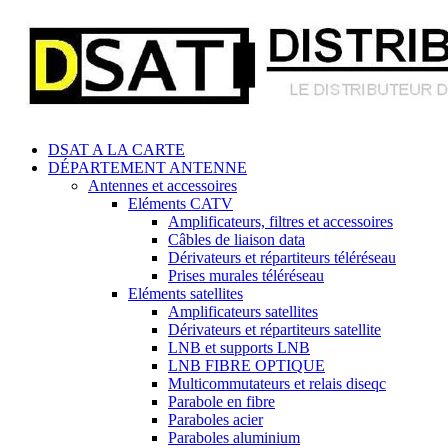
DSAT A LA CARTE
DÉPARTEMENT ANTENNE
Antennes et accessoires
Eléments CATV
Amplificateurs, filtres et accessoires
Câbles de liaison data
Dérivateurs et répartiteurs téléréseau
Prises murales téléréseau
Eléments satellites
Amplificateurs satellites
Dérivateurs et répartiteurs satellite
LNB et supports LNB
LNB FIBRE OPTIQUE
Multicommutateurs et relais diseqc
Parabole en fibre
Paraboles acier
Paraboles aluminium