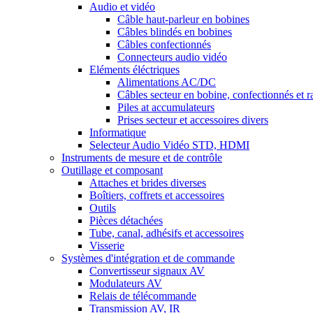
Audio et vidéo
Câble haut-parleur en bobines
Câbles blindés en bobines
Câbles confectionnés
Connecteurs audio vidéo
Eléments éléctriques
Alimentations AC/DC
Câbles secteur en bobine, confectionnés et r
Piles at accumulateurs
Prises secteur et accessoires divers
Informatique
Selecteur Audio Vidéo STD, HDMI
Instruments de mesure et de contrôle
Outillage et composant
Attaches et brides diverses
Boîtiers, coffrets et accessoires
Outils
Pièces détachées
Tube, canal, adhésifs et accessoires
Visserie
Systèmes d'intégration et de commande
Convertisseur signaux AV
Modulateurs AV
Relais de télécommande
Transmission AV, IR