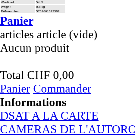
Windload
54 N
Weight
0,8 kg
EAN-number
5702661073502
Panier
articles
article
(vide)
Aucun produit
Total
CHF 0,00
Panier
Commander
Informations
DSAT A LA CARTE
CAMERAS DE L'AUTOR