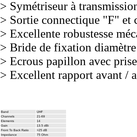
> Symétriseur à transmission
> Sortie connectique "F" et
> Excellente robustesse mé
> Bride de fixation diamètr
> Ecrous papillon avec prise
> Excellent rapport avant / a
Band
UHF
Channels
21-69
Elements
14
Gain
13.5 dBi
Front To Back Ratio
>25 dB
Impedance
75 Ohm