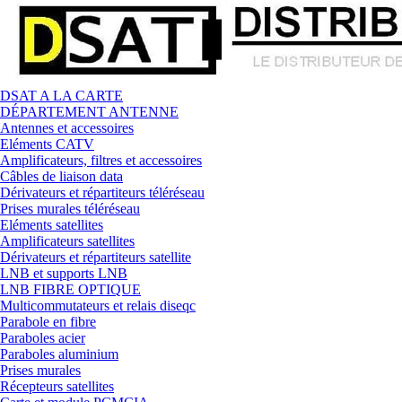
DSAT A LA CARTE
DÉPARTEMENT ANTENNE
Antennes et accessoires
Eléments CATV
Amplificateurs, filtres et accessoires
Câbles de liaison data
Dérivateurs et répartiteurs téléréseau
Prises murales téléréseau
Eléments satellites
Amplificateurs satellites
Dérivateurs et répartiteurs satellite
LNB et supports LNB
LNB FIBRE OPTIQUE
Multicommutateurs et relais diseqc
Parabole en fibre
Paraboles acier
Paraboles aluminium
Prises murales
Récepteurs satellites