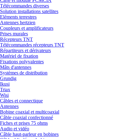
Carte et module PCMCIA
Télécommandes diverses
Solution installations satellites
Eléments terrestres
Antennes hertzien
Coupleurs et amplificateurs
Prises murales
Récepteurs TNT
Télécommandes récepteurs TNT
Répartiteurs et dérivateurs
Matériel de fixation
Fixations polyvalentes
Mâts d'antennes
Systèmes de distribution
Grundig
Ikusi
Triax
Wisi
Câbles et connectique
Antennes
Bobine coaxial et multicoaxial
Câble coaxial confectionné
Fiches et prises 75 ohms
Audio et vidéo
Câble haut-parleur en bobines