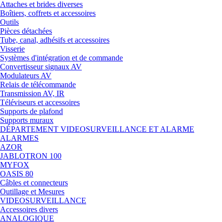
Attaches et brides diverses
Boîtiers, coffrets et accessoires
Outils
Pièces détachées
Tube, canal, adhésifs et accessoires
Visserie
Systèmes d'intégration et de commande
Convertisseur signaux AV
Modulateurs AV
Relais de télécommande
Transmission AV, IR
Téléviseurs et accessoires
Supports de plafond
Supports muraux
DÉPARTEMENT VIDEOSURVEILLANCE ET ALARME
ALARMES
AZOR
JABLOTRON 100
MYFOX
OASIS 80
Câbles et connecteurs
Outillage et Mesures
VIDEOSURVEILLANCE
Accessoires divers
ANALOGIQUE