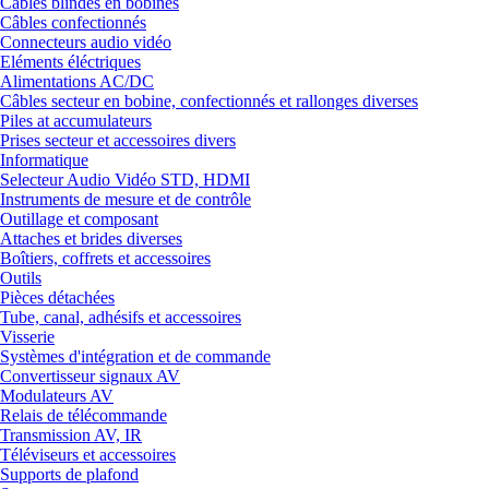
Câbles blindés en bobines
Câbles confectionnés
Connecteurs audio vidéo
Eléments éléctriques
Alimentations AC/DC
Câbles secteur en bobine, confectionnés et rallonges diverses
Piles at accumulateurs
Prises secteur et accessoires divers
Informatique
Selecteur Audio Vidéo STD, HDMI
Instruments de mesure et de contrôle
Outillage et composant
Attaches et brides diverses
Boîtiers, coffrets et accessoires
Outils
Pièces détachées
Tube, canal, adhésifs et accessoires
Visserie
Systèmes d'intégration et de commande
Convertisseur signaux AV
Modulateurs AV
Relais de télécommande
Transmission AV, IR
Téléviseurs et accessoires
Supports de plafond