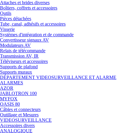
Attaches et brides diverses
Boîtiers, coffrets et accessoires
Outils
Pièces détachées
Tube, canal, adhésifs et accessoires
Visserie
Systèmes d'intégration et de commande
Convertisseur signaux AV
Modulateurs AV
Relais de télécommande
Transmission AV, IR
Téléviseurs et accessoires
Supports de plafond
Supports muraux
DÉPARTEMENT VIDEOSURVEILLANCE ET ALARME
ALARMES
AZOR
JABLOTRON 100
MYFOX
OASIS 80
Câbles et connecteurs
Outillage et Mesures
VIDEOSURVEILLANCE
Accessoires divers
ANALOGIQUE