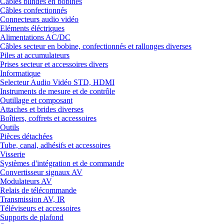
Câbles blindés en bobines
Câbles confectionnés
Connecteurs audio vidéo
Eléments éléctriques
Alimentations AC/DC
Câbles secteur en bobine, confectionnés et rallonges diverses
Piles at accumulateurs
Prises secteur et accessoires divers
Informatique
Selecteur Audio Vidéo STD, HDMI
Instruments de mesure et de contrôle
Outillage et composant
Attaches et brides diverses
Boîtiers, coffrets et accessoires
Outils
Pièces détachées
Tube, canal, adhésifs et accessoires
Visserie
Systèmes d'intégration et de commande
Convertisseur signaux AV
Modulateurs AV
Relais de télécommande
Transmission AV, IR
Téléviseurs et accessoires
Supports de plafond