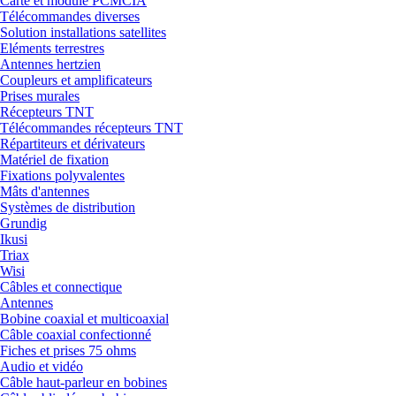
Carte et module PCMCIA
Télécommandes diverses
Solution installations satellites
Eléments terrestres
Antennes hertzien
Coupleurs et amplificateurs
Prises murales
Récepteurs TNT
Télécommandes récepteurs TNT
Répartiteurs et dérivateurs
Matériel de fixation
Fixations polyvalentes
Mâts d'antennes
Systèmes de distribution
Grundig
Ikusi
Triax
Wisi
Câbles et connectique
Antennes
Bobine coaxial et multicoaxial
Câble coaxial confectionné
Fiches et prises 75 ohms
Audio et vidéo
Câble haut-parleur en bobines