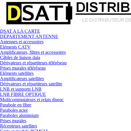
DSAT A LA CARTE
DÉPARTEMENT ANTENNE
Antennes et accessoires
Eléments CATV
Amplificateurs, filtres et accessoires
Câbles de liaison data
Dérivateurs et répartiteurs téléréseau
Prises murales téléréseau
Eléments satellites
Amplificateurs satellites
Dérivateurs et répartiteurs satellite
LNB et supports LNB
LNB FIBRE OPTIQUE
Multicommutateurs et relais diseqc
Parabole en fibre
Paraboles acier
Paraboles aluminium
Prises murales
Récepteurs satellites